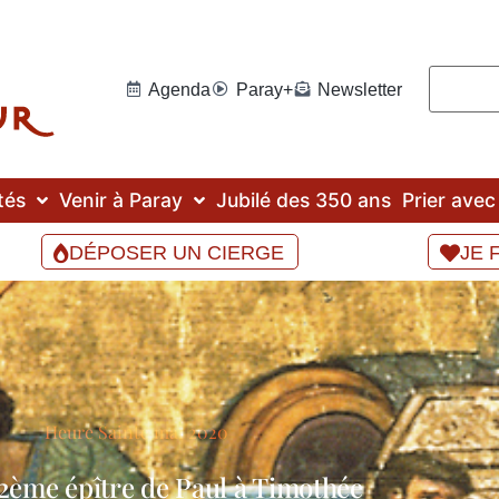
Agenda
Paray+
Newsletter
tés
Venir à Paray
Jubilé des 350 ans
Prier ave
DÉPOSER UN CIERGE
JE 
Heure Sainte mai 2020
 2ème épître de Paul à Timothée