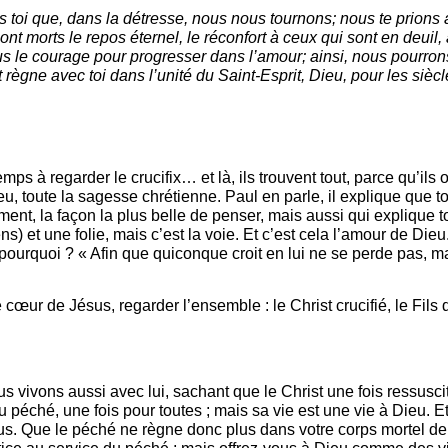
rs toi que, dans la détresse, nous nous tournons; nous te prions 
t morts le repos éternel, le réconfort à ceux qui sont en deuil,
us le courage pour progresser dans l’amour; ainsi, nous pourron
t règne avec toi dans l’unité du Saint-Esprit, Dieu, pour les sièc
 à regarder le crucifix… et là, ils trouvent tout, parce qu’ils on
Dieu, toute la sagesse chrétienne. Paul en parle, il explique qu
ement, la façon la plus belle de penser, mais aussi qui explique tou
ns) et une folie, mais c’est la voie. Et c’est cela l’amour de Die
ourquoi ? « Afin que quiconque croit en lui ne se perde pas, ma
e cœur de Jésus, regarder l’ensemble : le Christ crucifié, le Fil
 vivons aussi avec lui, sachant que le Christ une fois ressusci
 au péché, une fois pour toutes ; mais sa vie est une vie à Dieu
us. Que le péché ne règne donc plus dans votre corps mortel de