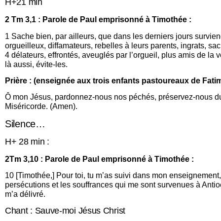
H+21 min
2 Tm 3,1 : Parole de Paul emprisonné à Timothée :
1 Sache bien, par ailleurs, que dans les derniers jours survie
orgueilleux, diffamateurs, rebelles à leurs parents, ingrats, sa
4 délateurs, effrontés, aveuglés par l’orgueil, plus amis de la
là aussi, évite-les.
Prière : (enseignée aux trois enfants pastoureaux de Fati
Ô mon Jésus, pardonnez-nous nos péchés, préservez-nous du feu
Miséricorde. (Amen).
Silence…
H+ 28 min :
2Tm 3,10 : Parole de Paul emprisonné à Timothée :
10 [Timothée,] Pour toi, tu m’as suivi dans mon enseignement,
persécutions et les souffrances qui me sont survenues à Antioc
m’a délivré.
Chant : Sauve-moi Jésus Christ