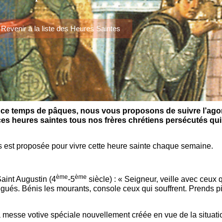
Revenir à la liste des Heures Saintes
 ce temps de pâques, nous vous proposons de suivre l’agoni
s heures saintes tous nos frères chrétiens persécutés qui, 
 est proposée pour vivre cette heure sainte chaque semaine.
ème
ème
aint Augustin (4
-5
siècle) : « Seigneur, veille avec ceux q
igués. Bénis les mourants, console ceux qui souffrent. Prends pit
la messe votive spéciale nouvellement créée en vue de la situati