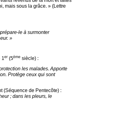
ants revenus de la mort et faites
, mais sous la grâce. » (Lettre
prépare-le à surmonter
eur. »
er
ème
 1
(5
siècle) :
a protection les malades. Apporte
tion. Protège ceux qui sont
int (Séquence de Pentecôte) :
eur ; dans les pleurs, le