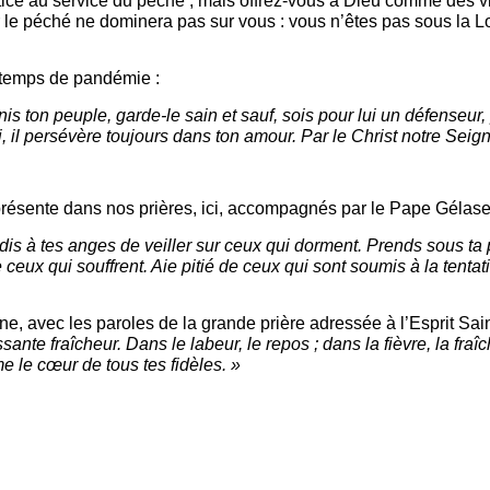
ice au service du péché ; mais offrez-vous à Dieu comme des viv
e péché ne dominera pas sur vous : vous n’êtes pas sous la Loi
 temps de pandémie :
nis ton peuple, garde-le sain et sauf,
sois pour lui un défenseur,
,
il persévère toujours dans ton amour.
Par le Christ notre Seign
 présente dans nos prières, ici, accompagnés par le Pape Gélase
et dis à tes anges de veiller sur ceux qui dorment. Prends sous t
ceux qui souffrent. Aie pitié de ceux qui sont soumis à la tenta
e, avec les paroles de la grande prière adressée à l’Esprit Sa
te fraîcheur. Dans le labeur, le repos ; dans la fièvre, la fraîch
me le cœur de tous tes fidèles. »