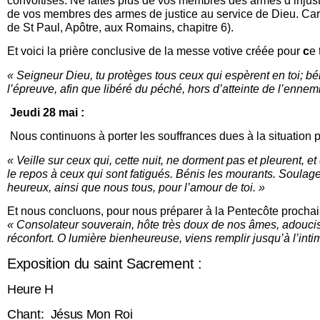
convoitises. Ne faites plus de vos membres des armes d’injust
de vos membres des armes de justice au service de Dieu. Car l
de St Paul, Apôtre, aux Romains, chapitre 6).
Et voici la prière conclusive de la messe votive créée pour
c
e
« Seigneur Dieu,
tu protèges tous ceux qui espèrent en toi;
bé
l’épreuve,
afin que libéré du péché, hors d’atteinte de l’ennemi
Jeudi 28 mai :
Nous continuons à porter les souffrances dues à la situation
« Veille sur ceux qui, cette nuit, ne dorment pas et pleurent, 
le repos à ceux qui sont fatigués. Bénis les mourants. Soulage 
heureux, ainsi que nous tous, pour l’amour de toi. »
Et nous concluons, pour nous préparer à la Pentecôte prochain
« Consolateur souverain, hôte très doux de nos âmes, adoucissan
réconfort. O lumière bienheureuse, viens remplir jusqu’à l’inti
Exposition du saint Sacrement :
Heure H
Chant: Jésus Mon Roi