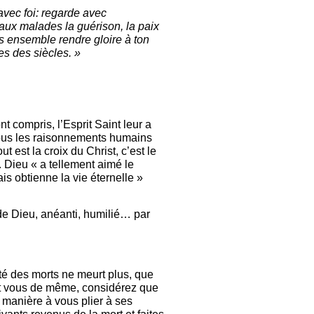
avec foi: regarde avec
 aux malades la guérison, la paix
s ensemble rendre gloire à ton
les des siècles. »
t compris, l’Esprit Saint leur a
e tous les raisonnements humains
t est la croix du Christ, c’est le
u. Dieu « a tellement aimé le
is obtienne la vie éternelle »
s de Dieu, anéanti, humilié… par
té des morts ne meurt plus, que
. Et vous de même, considérez que
 manière à vous plier à ses