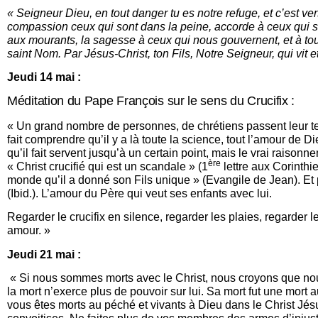
« Seigneur Dieu, en tout danger tu es notre refuge, et c’est ve
compassion ceux qui sont dans la peine, accorde à ceux qui son
aux mourants, la sagesse à ceux qui nous gouvernent, et à to
saint Nom. Par Jésus-Christ, ton Fils, Notre Seigneur, qui vit e
Jeudi 14 mai :
Méditation du Pape François sur le sens du Crucifix :
« Un grand nombre de personnes, de chrétiens passent leur temps
fait comprendre qu’il y a là toute la science, tout l’amour de 
qu’il fait servent jusqu’à un certain point, mais le vrai raisonn
ère
« Christ crucifié qui est un scandale » (1
lettre aux Corinthie
monde qu’il a donné son Fils unique » (Evangile de Jean). Et p
(Ibid.). L’amour du Père qui veut ses enfants avec lui.
Regarder le crucifix en silence, regarder les plaies, regarder l
amour. »
Jeudi 21 mai :
« Si nous sommes morts avec le Christ, nous croyons que nous
la mort n’exerce plus de pouvoir sur lui. Sa mort fut une mort
vous êtes morts au péché et vivants à Dieu dans le Christ Jés