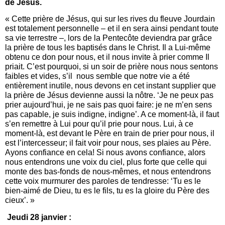
de Jésus.
« Cette prière de Jésus, qui sur les rives du fleuve Jourdain
est totalement personnelle – et il en sera ainsi pendant toute
sa vie terrestre –, lors de la Pentecôte deviendra par grâce
la prière de tous les baptisés dans le Christ. Il a Lui-même
obtenu ce don pour nous, et il nous invite à prier comme Il
priait. C’est pourquoi, si un soir de prière nous nous sentons
faibles et vides, s’il nous semble que notre vie a été
entièrement inutile, nous devons en cet instant supplier que
la prière de Jésus devienne aussi la nôtre. ‘Je ne peux pas
prier aujourd’hui, je ne sais pas quoi faire: je ne m’en sens
pas capable, je suis indigne, indigne’. A ce moment-là, il faut
s’en remettre à Lui pour qu’il prie pour nous. Lui, à ce
moment-là, est devant le Père en train de prier pour nous, il
est l’intercesseur; il fait voir pour nous, ses plaies au Père.
Ayons confiance en cela! Si nous avons confiance, alors
nous entendrons une voix du ciel, plus forte que celle qui
monte des bas-fonds de nous-mêmes, et nous entendrons
cette voix murmurer des paroles de tendresse: ‘Tu es le
bien-aimé de Dieu, tu es le fils, tu es la gloire du Père des
cieux’. »
Jeudi 28 janvier :