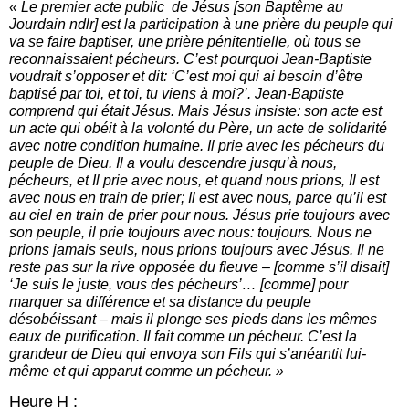
« Le premier acte public de Jésus [son Baptême au
Jourdain ndlr] est la participation à une prière du peuple qui
va se faire baptiser, une prière pénitentielle, où tous se
reconnaissaient pécheurs. C’est pourquoi Jean-Baptiste
voudrait s’opposer et dit: ‘C’est moi qui ai besoin d’être
baptisé par toi, et toi, tu viens à moi?’. Jean-Baptiste
comprend qui était Jésus. Mais Jésus insiste: son acte est
un acte qui obéit à la volonté du Père, un acte de solidarité
avec notre condition humaine. Il prie avec les pécheurs du
peuple de Dieu. Il a voulu descendre jusqu’à nous,
pécheurs, et Il prie avec nous, et quand nous prions, Il est
avec nous en train de prier; Il est avec nous, parce qu’il est
au ciel en train de prier pour nous. Jésus prie toujours avec
son peuple, il prie toujours avec nous: toujours. Nous ne
prions jamais seuls, nous prions toujours avec Jésus. Il ne
reste pas sur la rive opposée du fleuve – [comme s’il disait]
‘Je suis le juste, vous des pécheurs’… [comme] pour
marquer sa différence et sa distance du peuple
désobéissant – mais il plonge ses pieds dans les mêmes
eaux de purification. Il fait comme un pécheur. C’est la
grandeur de Dieu qui envoya son Fils qui s’anéantit lui-
même et qui apparut comme un pécheur. »
Heure H :