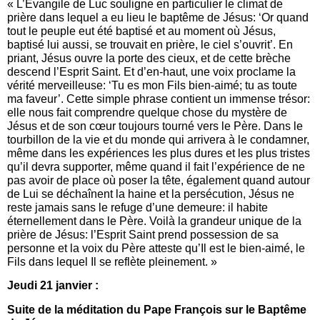
« L’Evangile de Luc souligne en particulier le climat de
prière dans lequel a eu lieu le baptême de Jésus: ‘Or quand
tout le peuple eut été baptisé et au moment où Jésus,
baptisé lui aussi, se trouvait en prière, le ciel s’ouvrit’. En
priant, Jésus ouvre la porte des cieux, et de cette brèche
descend l’Esprit Saint. Et d’en-haut, une voix proclame la
vérité merveilleuse: ‘Tu es mon Fils bien-aimé; tu as toute
ma faveur’. Cette simple phrase contient un immense trésor:
elle nous fait comprendre quelque chose du mystère de
Jésus et de son cœur toujours tourné vers le Père. Dans le
tourbillon de la vie et du monde qui arrivera à le condamner,
même dans les expériences les plus dures et les plus tristes
qu’il devra supporter, même quand il fait l’expérience de ne
pas avoir de place où poser la tête, également quand autour
de Lui se déchaînent la haine et la persécution, Jésus ne
reste jamais sans le refuge d’une demeure: il habite
éternellement dans le Père. Voilà la grandeur unique de la
prière de Jésus: l’Esprit Saint prend possession de sa
personne et la voix du Père atteste qu’Il est le bien-aimé, le
Fils dans lequel Il se reflète pleinement. »
Jeudi 21 janvier :
Suite de la méditation du Pape François sur le Baptême