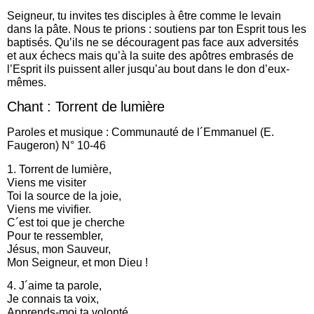
Seigneur, tu invites tes disciples à être comme le levain
dans la pâte. Nous te prions : soutiens par ton Esprit tous les
baptisés. Qu’ils ne se découragent pas face aux adversités
et aux échecs mais qu’à la suite des apôtres embrasés de
l’Esprit ils puissent aller jusqu’au bout dans le don d’eux-
mêmes.
Chant : Torrent de lumière
Paroles et musique : Communauté de l´Emmanuel (E.
Faugeron) N° 10-46
1. Torrent de lumière,
Viens me visiter
Toi la source de la joie,
Viens me vivifier.
C´est toi que je cherche
Pour te ressembler,
Jésus, mon Sauveur,
Mon Seigneur, et mon Dieu !
4. J´aime ta parole,
Je connais ta voix,
Apprends-moi ta volonté,