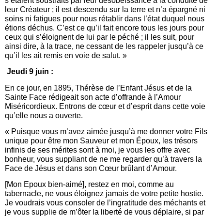
s’étaient soustraits par leur désobéissance à la conduite de
leur Créateur ; il est descendu sur la terre et n’a épargné ni
soins ni fatigues pour nous rétablir dans l’état duquel nous
étions déchus. C’est ce qu’il fait encore tous les jours pour
ceux qui s’éloignent de lui par le péché ; il les suit, pour
ainsi dire, à la trace, ne cessant de les rappeler jusqu’à ce
qu’il les ait remis en voie de salut. »
Jeudi 9 juin :
En ce jour, en 1895, Thérèse de l’Enfant Jésus et de la
Sainte Face rédigeait son acte d’offrande à l’Amour
Miséricordieux. Entrons de cœur et d’esprit dans cette voie
qu’elle nous a ouverte.
« Puisque vous m’avez aimée jusqu’à me donner votre Fils
unique pour être mon Sauveur et mon Époux, les trésors
infinis de ses mérites sont à moi, je vous les offre avec
bonheur, vous suppliant de ne me regarder qu’à travers la
Face de Jésus et dans son Cœur brûlant d’Amour.
[Mon Epoux bien-aimé], restez en moi, comme au
tabernacle, ne vous éloignez jamais de votre petite hostie.
Je voudrais vous consoler de l’ingratitude des méchants et
je vous supplie de m’ôter la liberté de vous déplaire, si par