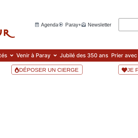
Agenda
Paray+
Newsletter
tés
Venir à Paray
Jubilé des 350 ans
Prier ave
DÉPOSER UN CIERGE
JE 
Les dons de l’Esprit Saint.