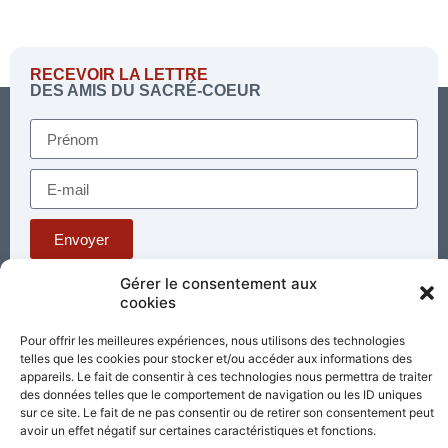
RECEVOIR LA LETTRE
DES AMIS DU SACRÉ-COEUR
Envoyer
Gérer le consentement aux
cookies
Téléphone : 03 85 81 56 00
E-mail :
Pour offrir les meilleures expériences, nous utilisons des technologies
standard@sacrecoeur-paray.org
telles que les cookies pour stocker et/ou accéder aux informations des
Paray TV
Agenda
Nous contacter
appareils. Le fait de consentir à ces technologies nous permettra de traiter
des données telles que le comportement de navigation ou les ID uniques
sur ce site. Le fait de ne pas consentir ou de retirer son consentement peut
Mentions
Nos
légales
avoir un effet négatif sur certaines caractéristiques et fonctions.
partenaires