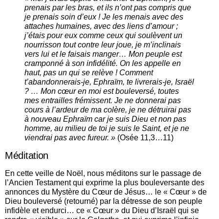
prenais par les bras, et ils n’ont pas compris que
je prenais soin d’eux ! Je les menais avec des
attaches humaines, avec des liens d’amour ;
j’étais pour eux comme ceux qui soulèvent un
nourrisson tout contre leur joue, je m’inclinais
vers lui et le faisais manger… Mon peuple est
cramponné à son infidélité. On les appelle en
haut, pas un qui se relève ! Comment
t’abandonnerais-je, Ephraïm, te livrerais-je, Israël
? … Mon cœur en moi est bouleversé, toutes
mes entrailles frémissent. Je ne donnerai pas
cours à l’ardeur de ma colère, je ne détruirai pas
à nouveau Ephraïm car je suis Dieu et non pas
homme, au milieu de toi je suis le Saint, et je ne
viendrai pas avec fureur. »
(Osée 11,3…11)
Méditation
En cette veille de Noël, nous méditons sur le passage de
l’Ancien Testament qui exprime la plus bouleversante des
annonces du Mystère du Cœur de Jésus… le « Cœur » de
Dieu bouleversé (retourné) par la détresse de son peuple
infidèle et endurci… ce « Cœur » du Dieu d’Israël qui se