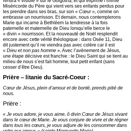
rendra « visible » sur le Golgotha, et qui exprime l’infinie
Miséricorde du Père qui vient vers ses enfants perdus pour
les prendre dans ses bras, sur son
« Cœur »
, comme on
embrasse un nourrisson. Et demain, nous contemplerons
Marie qui incarne à Bethléem la tendresse à la fois
paternelle et maternelle de Dieu lorsqu’elle berce le
« divin » nourrisson. Et la nouveauté de Noël resplendit
encore avec cette vérité théologique : dans Osée 11, Dieu
dit justement qu’il ne viendra pas avec colère car il est
« Dieu et non pas homme
». Avec l’avènement de Jésus,
une étape décisive est franchie : le Dieu Saint qui se tient au
milieu de nous s’est fait homme, tout petit enfant (sans
cesser d’être Dieu).
Prière – litanie du Sacré-Coeur :
Cœur de Jésus, plein d’amour et de bonté, prends pitié de
nous.
Prière :
« Je vous adore, je vous aime, ô divin Cœur de Jésus vivant
dans le cœur de Marie.
Je vous conjure de vivre et de régner
dans tous les cœurs,
je vous adjure de les consommer dans
votre pur amour. » (sainte Marguerite Marie)