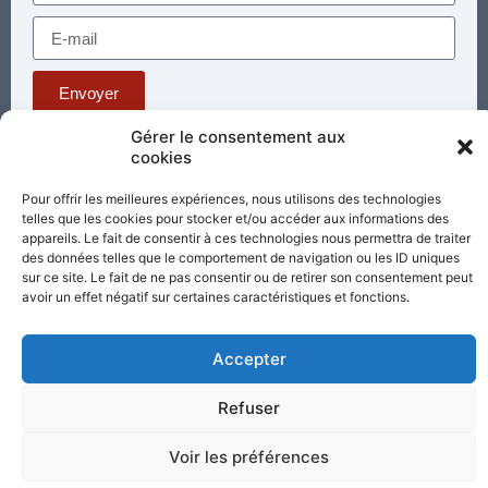
Envoyer
Gérer le consentement aux
cookies
Téléphone : 03 85 81 56 00
E-mail :
Pour offrir les meilleures expériences, nous utilisons des technologies
standard@sacrecoeur-paray.org
telles que les cookies pour stocker et/ou accéder aux informations des
Paray TV
Agenda
Nous contacter
appareils. Le fait de consentir à ces technologies nous permettra de traiter
des données telles que le comportement de navigation ou les ID uniques
sur ce site. Le fait de ne pas consentir ou de retirer son consentement peut
Mentions
Nos
avoir un effet négatif sur certaines caractéristiques et fonctions.
légales
partenaires
Accepter
Partagez cette page
Refuser
Voir les préférences