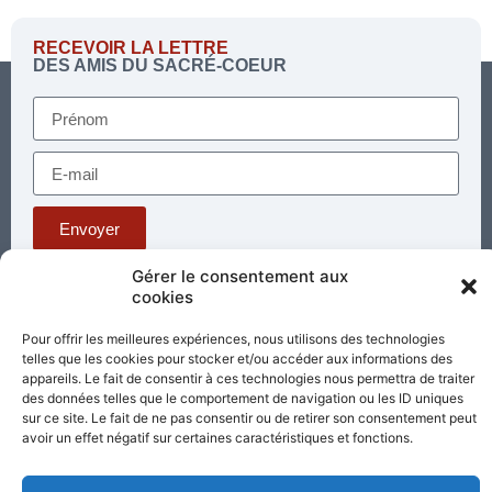
RECEVOIR LA LETTRE
DES AMIS DU SACRÉ-COEUR
Envoyer
Gérer le consentement aux
cookies
Téléphone : 03 85 81 56 00
E-mail :
Pour offrir les meilleures expériences, nous utilisons des technologies
standard@sacrecoeur-paray.org
telles que les cookies pour stocker et/ou accéder aux informations des
Paray TV
Agenda
Nous contacter
appareils. Le fait de consentir à ces technologies nous permettra de traiter
des données telles que le comportement de navigation ou les ID uniques
sur ce site. Le fait de ne pas consentir ou de retirer son consentement peut
Mentions
Nos
légales
avoir un effet négatif sur certaines caractéristiques et fonctions.
partenaires