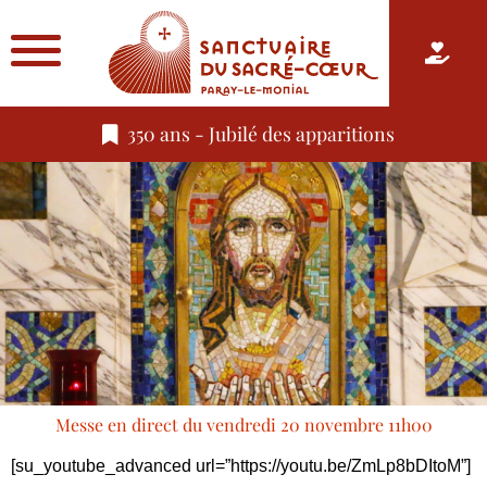
350 ans - Jubilé des apparitions
Messe en direct du vendredi 20 novembre 11h00
[su_youtube_advanced url=”https://youtu.be/ZmLp8bDItoM”]