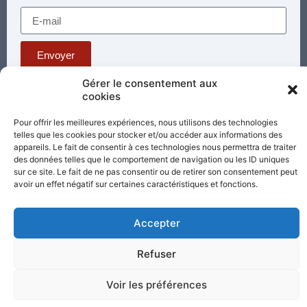
Envoyer
Gérer le consentement aux
cookies
Téléphone : 03 85 81 56 00
E-mail :
Pour offrir les meilleures expériences, nous utilisons des technologies
standard@sacrecoeur-paray.org
telles que les cookies pour stocker et/ou accéder aux informations des
Paray TV
Agenda
Nous contacter
appareils. Le fait de consentir à ces technologies nous permettra de traiter
des données telles que le comportement de navigation ou les ID uniques
sur ce site. Le fait de ne pas consentir ou de retirer son consentement peut
Mentions
Nos
avoir un effet négatif sur certaines caractéristiques et fonctions.
légales
partenaires
Accepter
Partagez cette page
Refuser
Voir les préférences