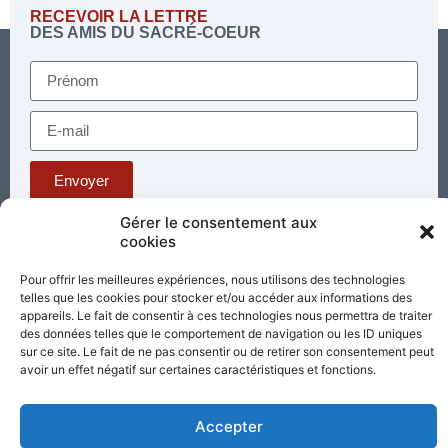
RECEVOIR LA LETTRE
DES AMIS DU SACRÉ-COEUR
Envoyer
Gérer le consentement aux
cookies
Téléphone : 03 85 81 56 00
E-mail :
Pour offrir les meilleures expériences, nous utilisons des technologies
standard@sacrecoeur-paray.org
telles que les cookies pour stocker et/ou accéder aux informations des
Paray TV
Agenda
Nous contacter
appareils. Le fait de consentir à ces technologies nous permettra de traiter
des données telles que le comportement de navigation ou les ID uniques
sur ce site. Le fait de ne pas consentir ou de retirer son consentement peut
Mentions
Nos
avoir un effet négatif sur certaines caractéristiques et fonctions.
légales
partenaires
Accepter
Partagez cette page