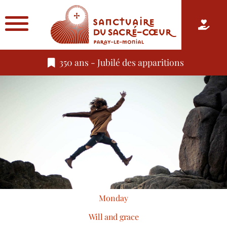
350 ans - Jubilé des apparitions
Monday
Will and grace