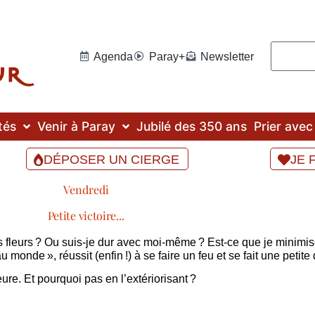
Agenda
Paray+
Newsletter
tés
Venir à Paray
Jubilé des 350 ans
Prier ave
DÉPOSER UN CIERGE
JE 
Vendredi
Petite victoire...
es fleurs ? Ou suis-je dur avec moi-même ? Est-ce que je minimi
 monde », réussit (enfin !) à se faire un feu et se fait une petite 
eure. Et pourquoi pas en l’extériorisant ?