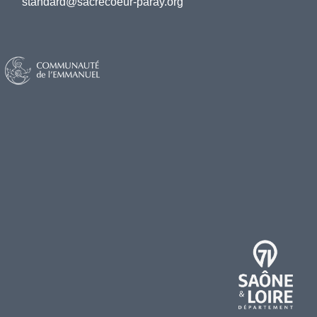
standard@sacrecoeur-paray.org