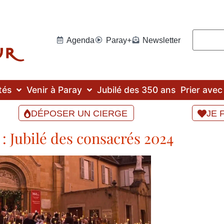
Agenda
Paray+
Newsletter
tés
Venir à Paray
Jubilé des 350 ans
Prier ave
DÉPOSER UN CIERGE
JE 
: Jubilé des consacrés 2024