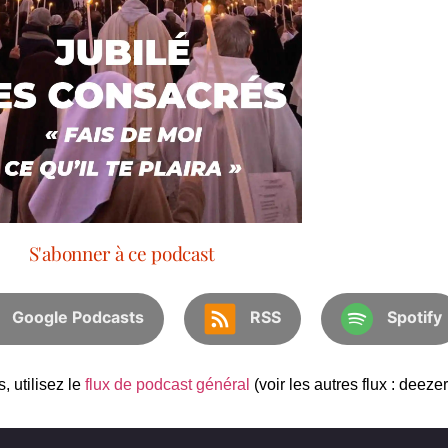
S'abonner à ce podcast
Google Podcasts
RSS
Spotify
, utilisez le
flux de podcast général
(voir les autres flux : deezer