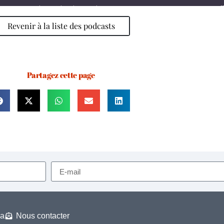
Revenir à la liste des podcasts
le Podcasts
RSS
 de toutes sortes de maladies » (Mc 1, 29-39)
Partagez cette page
a
Nous contacter