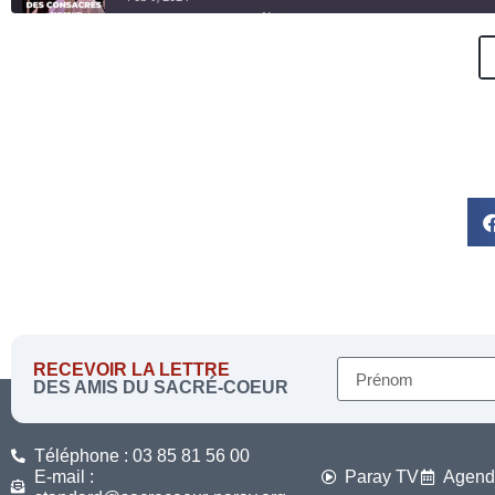
Jésus, pauvre, chaste et obéissant
SHARE
Feb 9, 2024 •
Deezer
Goog
Spotify
LINK
Homélie « Il guérit beaucoup de gens atteints
RSS FEED
EMBED
Feb 9, 2024 •
RECEVOIR LA LETTRE
DES AMIS DU SACRÉ-COEUR
Téléphone : 03 85 81 56 00
E-mail :
Paray TV
Agend