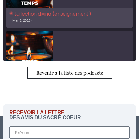
La lection divina (enseignement)
Mar 3, 2023 •
Revenir à la liste des podcasts
L'adoration (conseils pour adorer)
SHARE
Deezer
RSS
Mar 3, 2023 •
Spotify
LINK
RSS FEED
EMBED
RECEVOIR LA LETTRE
DES AMIS DU SACRÉ-COEUR