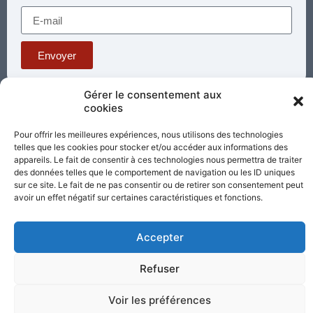
"Tout homme qui se met en colère contre son 
frère..." Homélie
Mar 3, 2023 •
Envoyer
Gérer le consentement aux
Téléphone : 03 85 81 56 00
cookies
E-mail :
standard@sacrecoeur-paray.org
Pour offrir les meilleures expériences, nous utilisons des technologies
Paray TV
Agenda
Nous contacter
telles que les cookies pour stocker et/ou accéder aux informations des
appareils. Le fait de consentir à ces technologies nous permettra de traiter
des données telles que le comportement de navigation ou les ID uniques
Mentions
Nos
sur ce site. Le fait de ne pas consentir ou de retirer son consentement peut
La prière dans les épreuves
légales
partenaires
avoir un effet négatif sur certaines caractéristiques et fonctions.
Mar 4, 2023 •
Un enseignement du Père Louis-Pierre Dupont.
Partagez cette page
Accepter
Refuser
Voir les préférences