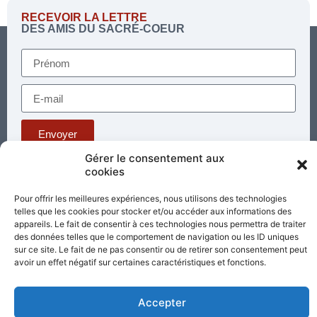
RECEVOIR LA LETTRE
DES AMIS DU SACRÉ-COEUR
Envoyer
Gérer le consentement aux
cookies
Téléphone : 03 85 81 56 00
E-mail :
Pour offrir les meilleures expériences, nous utilisons des technologies
standard@sacrecoeur-paray.org
telles que les cookies pour stocker et/ou accéder aux informations des
Paray TV
Agenda
Nous contacter
appareils. Le fait de consentir à ces technologies nous permettra de traiter
des données telles que le comportement de navigation ou les ID uniques
sur ce site. Le fait de ne pas consentir ou de retirer son consentement peut
Mentions
Nos
avoir un effet négatif sur certaines caractéristiques et fonctions.
légales
partenaires
Accepter
Partagez cette page