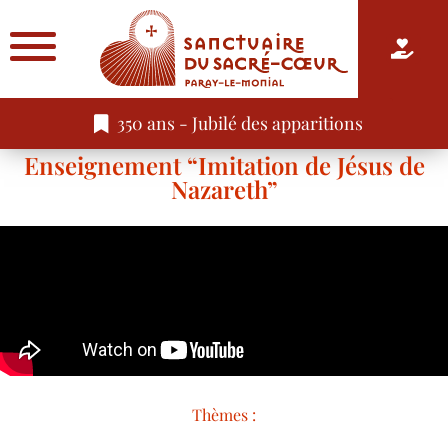
350 ans - Jubilé des apparitions
Enseignement “Imitation de Jésus de
Nazareth”
Thèmes :