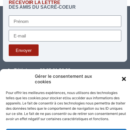
RECEVOIR LA LETTRE
DES AMIS DU SACRÉ-COEUR
Envoyer
Téléphone : 03 85 81 56 00
Gérer le consentement aux
E-mail :
cookies
standard@sacrecoeur-paray.org
Paray TV
Agenda
Nous contacter
Pour offrir les meilleures expériences, nous utilisons des technologies
telles que les cookies pour stocker et/ou accéder aux informations des
Mentions
Nos
appareils. Le fait de consentir à ces technologies nous permettra de traiter
légales
partenaires
des données telles que le comportement de navigation ou les ID uniques
sur ce site. Le fait de ne pas consentir ou de retirer son consentement peut
avoir un effet négatif sur certaines caractéristiques et fonctions.
Partagez cette page