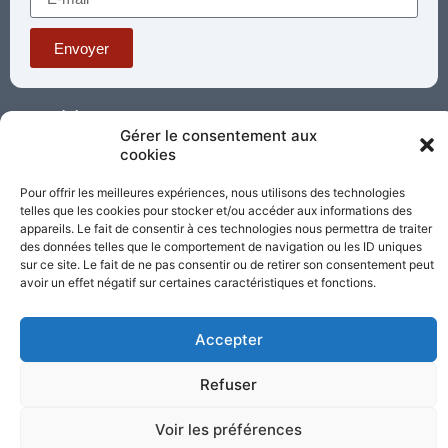
Envoyer
Téléphone : 03 85 81 56 00
Gérer le consentement aux
E-mail :
cookies
standard@sacrecoeur-paray.org
Paray TV
Agenda
Nous contacter
Pour offrir les meilleures expériences, nous utilisons des technologies
telles que les cookies pour stocker et/ou accéder aux informations des
Mentions
Nos
appareils. Le fait de consentir à ces technologies nous permettra de traiter
légales
partenaires
des données telles que le comportement de navigation ou les ID uniques
sur ce site. Le fait de ne pas consentir ou de retirer son consentement peut
avoir un effet négatif sur certaines caractéristiques et fonctions.
Partagez cette page
Accepter
Refuser
Voir les préférences