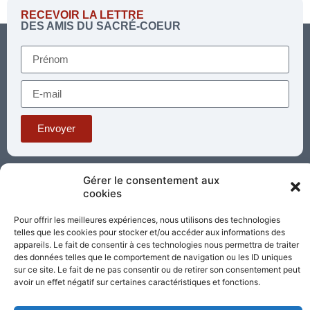
RECEVOIR LA LETTRE
DES AMIS DU SACRÉ-COEUR
Envoyer
Téléphone : 03 85 81 56 00
Gérer le consentement aux
E-mail :
cookies
standard@sacrecoeur-paray.org
Paray TV
Agenda
Nous contacter
Pour offrir les meilleures expériences, nous utilisons des technologies
telles que les cookies pour stocker et/ou accéder aux informations des
appareils. Le fait de consentir à ces technologies nous permettra de traiter
Mentions
Nos
des données telles que le comportement de navigation ou les ID uniques
légales
partenaires
sur ce site. Le fait de ne pas consentir ou de retirer son consentement peut
avoir un effet négatif sur certaines caractéristiques et fonctions.
Partagez cette page