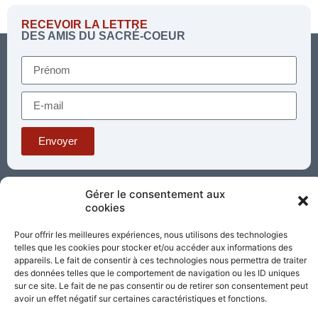
RECEVOIR LA LETTRE
DES AMIS DU SACRÉ-COEUR
Envoyer
Téléphone : 03 85 81 56 00
Gérer le consentement aux
E-mail :
cookies
standard@sacrecoeur-paray.org
Paray TV
Agenda
Nous contacter
Pour offrir les meilleures expériences, nous utilisons des technologies
telles que les cookies pour stocker et/ou accéder aux informations des
appareils. Le fait de consentir à ces technologies nous permettra de traiter
Mentions
Nos
des données telles que le comportement de navigation ou les ID uniques
légales
partenaires
sur ce site. Le fait de ne pas consentir ou de retirer son consentement peut
avoir un effet négatif sur certaines caractéristiques et fonctions.