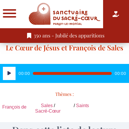
350 ans - Jubilé des apparitions
Le Cœur de Jésus et François de Sales
Lecteur
00:00
00:00
audio
Thèmes :
Sales
/
/
Saints
François de
Sacré-Cœur