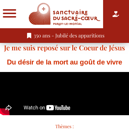
350 ans - Jubilé des apparitions
Je me suis reposé sur le Coeur de Jésus
Du désir de la mort au goût de vivre
Thèmes :