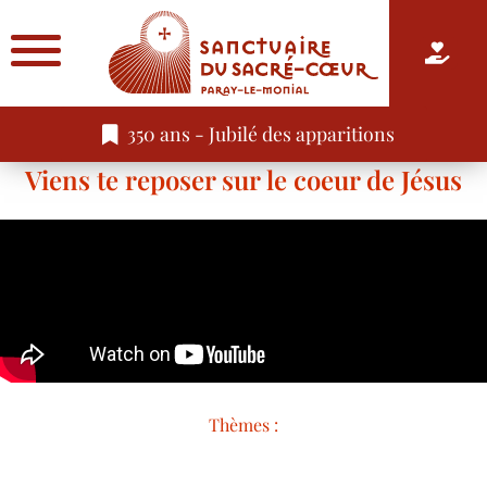
350 ans - Jubilé des apparitions
Viens te reposer sur le coeur de Jésus
Thèmes :