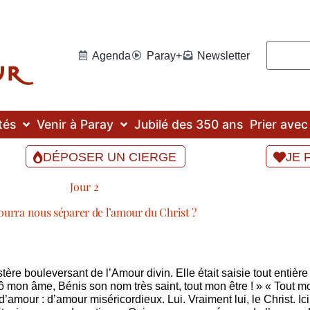
Agenda
Paray+
Newsletter
tés
Venir à Paray
Jubilé des 350 ans
Prier ave
DÉPOSER UN CIERGE
JE 
Jour 2
ourra nous séparer de l’amour du Christ ?
ère bouleversant de l’Amour divin. Elle était saisie tout entiè
ô mon âme, Bénis son nom très saint, tout mon être ! » « Tout mon
d’amour : d’amour miséricordieux. Lui. Vraiment lui, le Christ. Ic