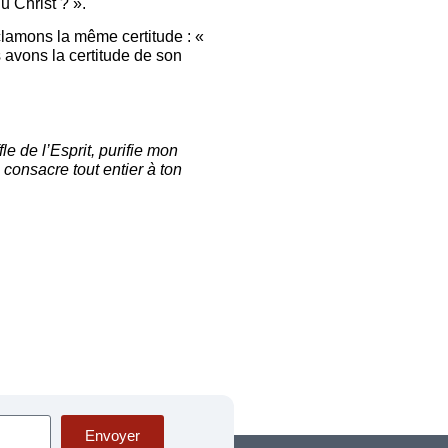
u Christ ? ».
clamons la même certitude : «
 avons la certitude de son
e de l’Esprit, purifie mon
 consacre tout entier à ton
Envoyer