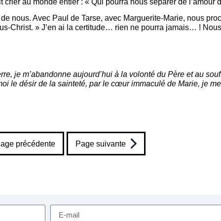
 crier au monde entier : « Qui pourra nous séparer de l’amour d
 de nous. Avec Paul de Tarse, avec Marguerite-Marie, nous pro
us-Christ. » J’en ai la certitude… rien ne pourra jamais… ! Nous
erre, je m’abandonne aujourd’hui à la volonté du Père et au souffl
oi le désir de la sainteté, par le cœur immaculé de Marie, je me
age précédente
Page suivante