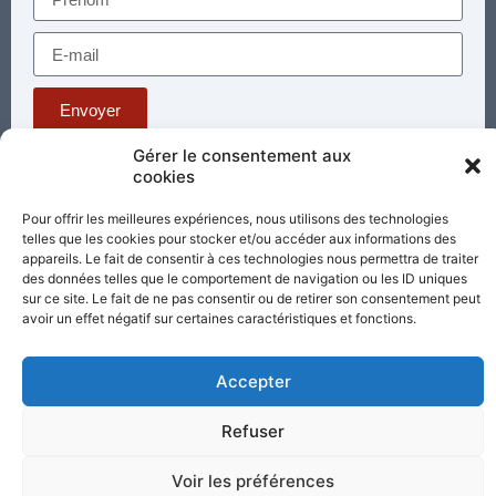
Envoyer
Gérer le consentement aux
cookies
Téléphone : 03 85 81 56 00
E-mail :
Pour offrir les meilleures expériences, nous utilisons des technologies
standard@sacrecoeur-paray.org
telles que les cookies pour stocker et/ou accéder aux informations des
Paray TV
Agenda
Nous contacter
appareils. Le fait de consentir à ces technologies nous permettra de traiter
des données telles que le comportement de navigation ou les ID uniques
sur ce site. Le fait de ne pas consentir ou de retirer son consentement peut
Mentions
Nos
avoir un effet négatif sur certaines caractéristiques et fonctions.
légales
partenaires
Accepter
Partagez cette page
Refuser
Voir les préférences