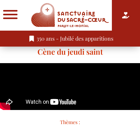
350 ans - Jubilé des apparitions
Cène du jeudi saint
Thèmes :