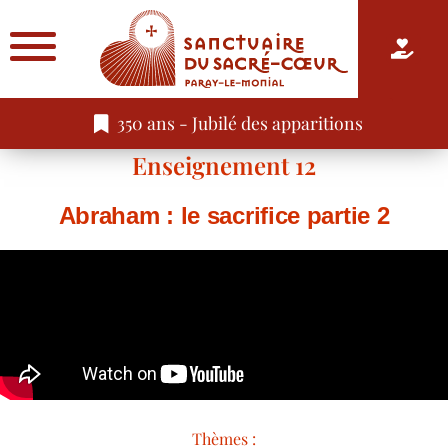
350 ans - Jubilé des apparitions
Enseignement 12
Abraham : le sacrifice partie 2
Thèmes :