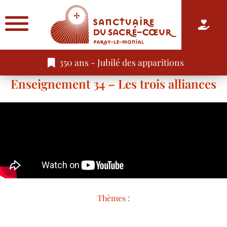
350 ans - Jubilé des apparitions
Enseignement 34 – Les trois alliances
Thèmes :