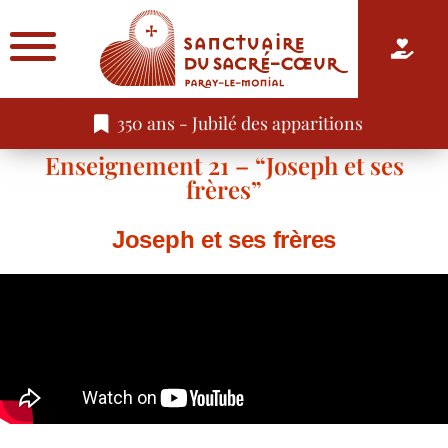
350 ans - Jubilé des apparitions
Enseignement 21 – “Joseph et ses
frères”
Joseph et ses frères