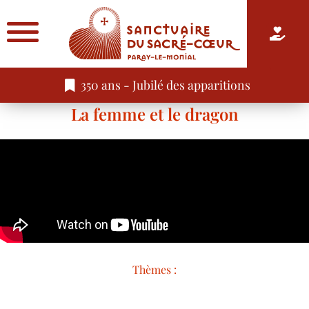
350 ans - Jubilé des apparitions
La femme et le dragon
Thèmes :