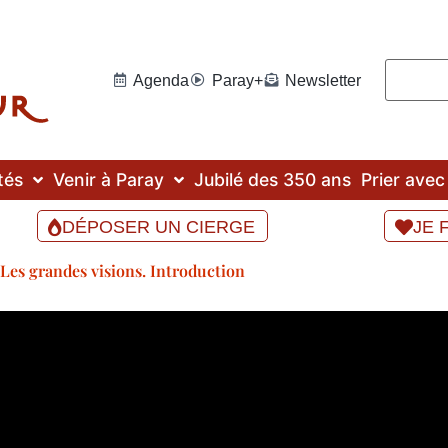
Agenda
Paray+
Newsletter
tés
Venir à Paray
Jubilé des 350 ans
Prier ave
DÉPOSER UN CIERGE
JE 
Les grandes visions. Introduction