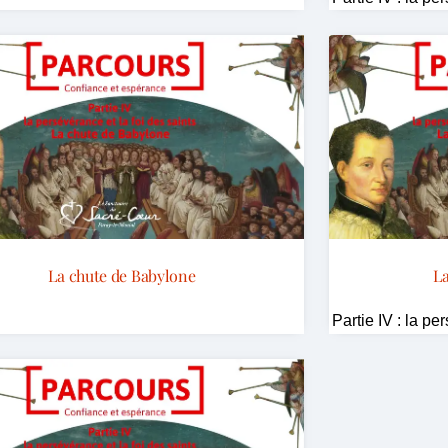
La chute de Babylone
La
Partie IV : la pe