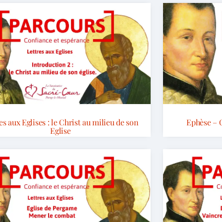
es aux Eglises : le Christ au milieu de son
Ephèse – 
Eglise