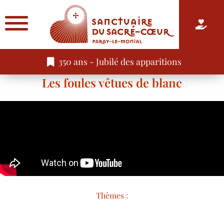
350 ans - Jubilé des apparitions
Les foules vêtues de blanc
Thèmes :