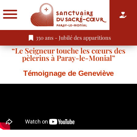
350 ans - Jubilé des apparitions
“Le Seigneur touche les cœurs des
pèlerins à Paray-le-Monial”
Témoignage de Geneviève