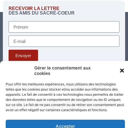
RECEVOIR LA LETTRE
DES AMIS DU SACRÉ-COEUR
Envoyer
Gérer le consentement aux
cookies
Téléphone : 03 85 81 56 00
E-mail :
Pour offrir les meilleures expériences, nous utilisons des technologies
standard@sacrecoeur-paray.org
telles que les cookies pour stocker et/ou accéder aux informations des
Paray TV
Agenda
Nous contacter
appareils. Le fait de consentir à ces technologies nous permettra de traiter
des données telles que le comportement de navigation ou les ID uniques
sur ce site. Le fait de ne pas consentir ou de retirer son consentement peut
Mentions
Nos
légales
avoir un effet négatif sur certaines caractéristiques et fonctions.
partenaires
Accepter
Partagez cette page